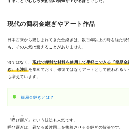
することでむしろ美術品の価値が上がるほど
でした。
現代の簡易金継ぎやアート作品
日本古来から親しまれてきた金継ぎは、数百年以上の時を経た現
も、その人気は衰えることがありません。
漆ではなく、
現代で便利な材料を使用して手軽にできる『簡易金
ぎ』も注目
を集めており、修復ではなくアートとして使われるケ
も増えています。
簡易金継ぎとは？
よ
つ
『
呼
び
継
ぎ』という技法も人気です。
呼び継ぎは、異なる破片同士を接着させる金継ぎの技法です。