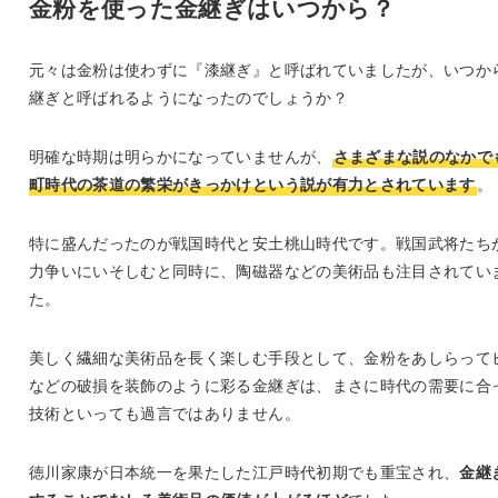
金粉を使った金継ぎはいつから？
元々は金粉は使わずに『漆継ぎ』と呼ばれていましたが、いつか
継ぎと呼ばれるようになったのでしょうか？
明確な時期は明らかになっていませんが、
さまざまな説のなかで
町時代の茶道の繁栄がきっかけという説が有力とされています
。
特に盛んだったのが戦国時代と安土桃山時代です。戦国武将たち
力争いにいそしむと同時に、陶磁器などの美術品も注目されてい
た。
美しく繊細な美術品を長く楽しむ手段として、金粉をあしらって
などの破損を装飾のように彩る金継ぎは、まさに時代の需要に合
技術といっても過言ではありません。
徳川家康が日本統一を果たした江戸時代初期でも重宝され、
金継